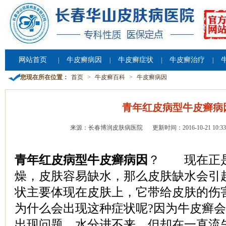
网站首页
牛皮癣病因
牛皮癣症状
牛皮癣治疗
|
|
|
|
您现在所在位置：
首页
>
牛皮癣百科
>
牛皮癣病因
青年红皮病型牛皮癣病
来源：长春博润皮肤病医院
更新时间：2016-10-21 10:33
青年红皮病型牛皮癣病因
？ 现在正是
燥，皮肤容易缺水，那么皮肤缺水会引
状主要体现在皮肤上，它带给皮肤的伤
为什么会出现这种症状呢?因为牛皮癣
出现问题，水分进不来，但却在一直流