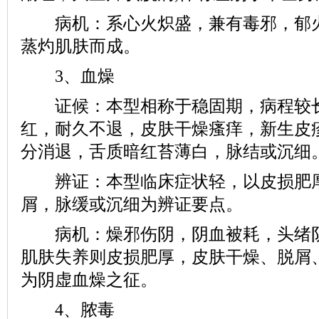
病机：系心火炽盛，兼有毒邪，郁火
蒸灼肌肤而成。
3、血燥
证候：本型相称于稳固期，病程较长
红，耐久不退，皮肤干燥瘙痒，新生皮
分消退，舌质暗红苔薄白，脉结或沉细
辨证：本型临床症状轻，以皮损肥厚
屑，脉缓或沉细为辨证要点。
病机：燥邪伤阴，阴血被耗，头绪阴
肌肤失养则皮损肥厚，皮肤干燥、脱屑
为阴虚血燥之征。
4、脓毒