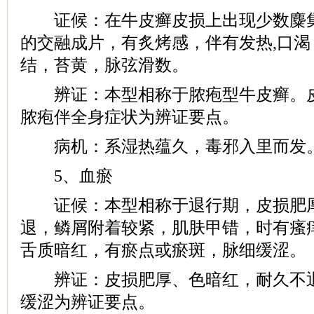
证候：在牛皮癣皮损上出现少数麋集
的交融成片，有炙烤感，伴有发热,口
结，苔黄，脉弦滑数。
辨证：本型相称于脓疱型牛皮癣。皮
脓疱伴全身症状为辨证要点。
病机：系湿热蕴久，毒邪入里而发
5、血瘀
证候：本型相称于退行期，皮损肥厚
退，鳞屑附着较紧，肌肤甲错，时有瘙
舌质暗红，有瘀点或瘀斑，脉细缓涩。
辨证：皮损肥厚、色暗红，耐久不退
缓涩为辨证要点。