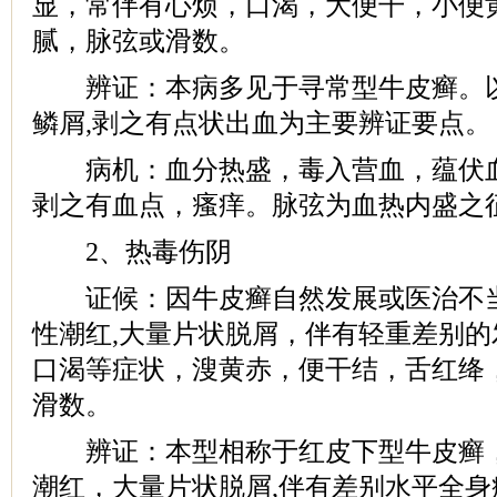
显，常伴有心烦，口渴，大便干，小便
腻，脉弦或滑数。
辨证：本病多见于寻常型牛皮癣。以
鳞屑,剥之有点状出血为主要辨证要点。
病机：血分热盛，毒入营血，蕴伏血
剥之有血点，瘙痒。脉弦为血热内盛之
2、热毒伤阴
证候：因牛皮癣自然发展或医治不当
性潮红,大量片状脱屑，伴有轻重差别
口渴等症状，溲黄赤，便干结，舌红绛
滑数。
辨证：本型相称于红皮下型牛皮癣，
潮红，大量片状脱屑,伴有差别水平全