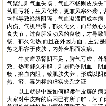
气聚结则气血失畅，气血不畅则皮肤失
营皿亏耗，生风化燥，更兼风寒外袭，
均能导致经络阻隔，气血凝滞而成本病
内伤、气机壅滞，郁久化火，而导致心
食失节，过食腥发动风的食物，才导致
畅、郁久化热;而且在外因方面，主要
热之邪客于皮肤，内外合邪而发病。
牛皮癣系肾阴不足，脾气亏虚，外邪
致。热毒郁久不解，则易耗伤阴血，阴
畅，瘀血内阻，致肌肤失养，形成以阴
热、瘀、毒为标的虚实夹杂之证。
以上就是中医如何解读牛皮癣的病因
大家对牛皮癣的病因已有所了解，为了