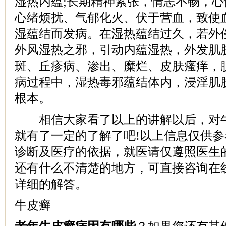
湿热内蕴;长期精神紧张，情志不畅，
心绪烦扰、气郁化火、伏于营血，致使
湿蕴结而发病。在湿热蕴结过久，若外
外风湿热之邪，引动内蕴湿热，外发肌
斑、丘疹病、渗出、糜烂、皮肤瘙痒，
病过程中，湿热毒邪蕴结体内，浸淫肌
根本。
相信大家看了以上的讲解以后，对牛
就有了一定的了解了吧!以上信息仅供
诊断及医疗的依据，就医请仅遵照医生
还有什么不清楚的地方，可直接咨询在
详细的解答。
牛皮癣