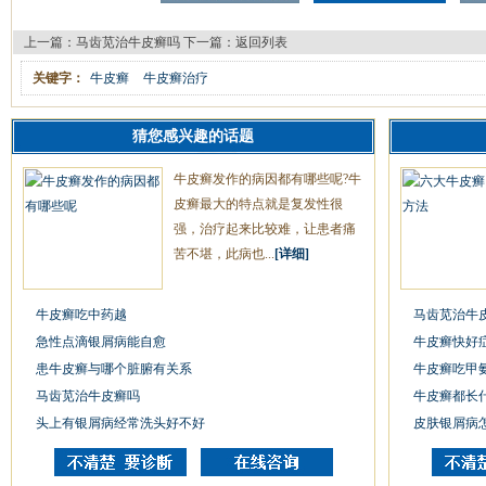
上一篇：
马齿苋治牛皮癣吗
下一篇：
返回列表
关键字：
牛皮癣
牛皮癣治疗
猜您感兴趣的话题
牛皮癣发作的病因都有哪些呢?牛
皮癣最大的特点就是复发性很
强，治疗起来比较难，让患者痛
苦不堪，此病也...
[详细]
牛皮癣吃中药越
马齿苋治牛
急性点滴银屑病能自愈
牛皮癣快好
患牛皮癣与哪个脏腑有关系
牛皮癣吃甲
马齿苋治牛皮癣吗
牛皮癣都长
头上有银屑病经常洗头好不好
皮肤银屑病