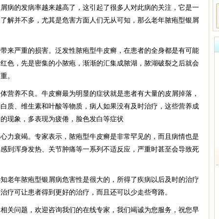
病的发病率越来越高了，这引起了很多人对此病的关注，它是一
的了解并不多，尤其是危害方面人们无从可知，那么老年脓疱型银屑
来严重的损害。泛发性脓疱型牛皮癣，在患者的全身都是有可能
暗红色，先是密集的小脓疱，渐渐的汇集成脓湖，脓湖破裂之后就会
严重。
营养不良。牛皮癣最为明显的症状就是患者有大量的皮屑掉落，
蛋白质、维生素和叶酸等物质，病人如果没有及时治疗，这些营养成
良的现象，多表现为疲倦，脸色发白等症状
力衰竭。专家表示，脓疱型牛皮癣是非常罕见的，而且病情也是
会感到浑身发热、关节肿痛等一系列不适反应，严重时甚至会导致死
老年脓疱型银屑病危害性是很大的，所得了疾病以后及时的治疗
受治疗可让患者得到更好的治疗，而且还可以少走些弯路。
的相关问题，欢迎咨询我们的在线专家，我们竭诚为您服务，祝您早