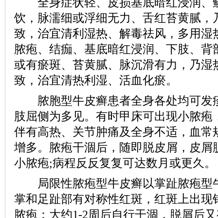
全身症状轻、皮损基底暗红浸润、鳞
饮，脉濡细或浮细无力、舌红苔黄腻，
致，治宜清利湿热、解毒祛风，多用湿
脓疱、结痂、基底暗红浸润、下肢、背
或有瘀斑、苔黄腻、脉沉滑有力，乃湿
致，治宜清热利湿、活血化瘀。
脓胞型牛皮癣患者全身各处均可发疹
肢屈侧为多见。有时甲床可出现小脓疱
伴有高热、关节肿痛及全身不适，血常
增多。脓疱干涸后，随即脱皮屑，皮屑
小脓疱;病程反反复复可达数月或更久。
局限性脓疱型牛皮癣以掌趾脓疱型牛
掌和足趾部有对称性红斑，红斑上出现
脓疱：大约1-2周后自行干涸，脱屑后