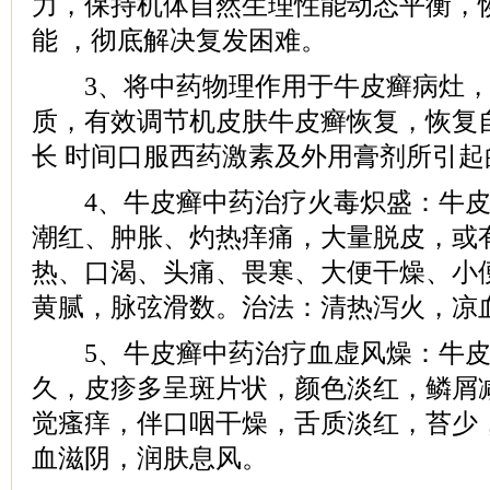
力，保持机体自然生理性能动态平衡，
能 ，彻底解决复发困难。
3、将中药物理作用于牛皮癣病灶，
质，有效调节机皮肤牛皮癣恢复，恢复
长 时间口服西药激素及外用膏剂所引起
4、牛皮癣中药治疗火毒炽盛：牛皮
潮红、肿胀、灼热痒痛，大量脱皮，或
热、口渴、头痛、畏寒、大便干燥、小
黄腻，脉弦滑数。治法：清热泻火，凉
5、牛皮癣中药治疗血虚风燥：牛皮
久，皮疹多呈斑片状，颜色淡红，鳞屑
觉瘙痒，伴口咽干燥，舌质淡红，苔少
血滋阴，润肤息风。