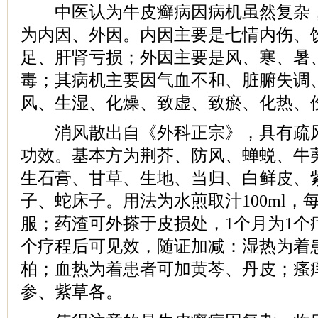
中医认为牛皮癣病因病机虽然复杂，
为内因、外因。内因主要是七情内伤、
足、肝肾亏损；外因主要是风、寒、暑
毒；其病机主要因气血不和、脏腑失调
风、生湿、化燥、致虚、致瘀、化热、
消风散出自《外科正宗》，具有疏风
功效。基本方为荆芥、防风、蝉蜕、牛
生石膏、甘草、生地、当归、白鲜皮、
子、蛇床子。用法为水煎取汁100ml，
服；药渣可外搽于皮损处，1个月为1个
个疗程后可见效，随证加减：湿热为着
柏；血热为着患者可加黄芩、丹皮；瘙
参、紫草各。