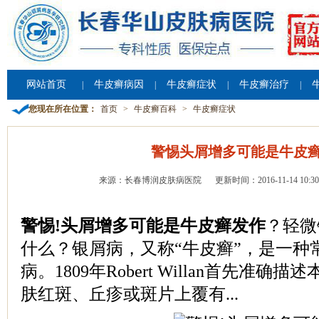
网站首页
牛皮癣病因
牛皮癣症状
牛皮癣治疗
|
|
|
|
您现在所在位置：
首页
>
牛皮癣百科
>
牛皮癣症状
警惕头屑增多可能是牛皮
来源：长春博润皮肤病医院
更新时间：2016-11-14 10:30
警惕!头屑增多可能是牛皮癣发作
？轻微
什么？银屑病，又称“牛皮癣”，是一种
病。1809年Robert Willan首先准
肤红斑、丘疹或斑片上覆有...