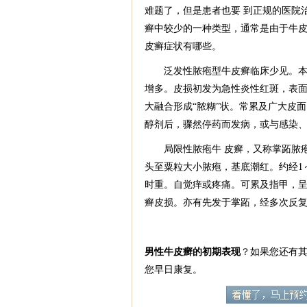
难题了，但是患者也要 到正规的医院
癣中较少的一种类型，通常是由于牛皮
皮癣症状有哪些。
泛发性脓疱型牛皮癣临床少见。本型
增多。皮损初发为急性炎性红斑，表面
大融合形成“脓糊”状。常累及广大皮
醇剂后，骤然停药而发病，或与感染
局限性脓疱牛 皮癣，又称掌跖脓疱
头至粟粒大小脓疱，基底潮红。约经1
时重。自觉痒或疼痛。可累及指甲，呈
癣皮损。亦有先发于掌跖，经多次反
男性牛皮癣的初期表现
？如果您还有
您早日康复。