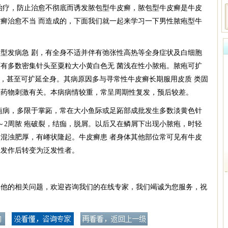
治疗，防止治愈不彻底而诱发脓包型牛皮癣，脓包型牛皮癣是牛皮
癣治愈不当 而造成的，下面我们就一起来学习一下男性脓疱型牛
发病急 剧，有全身不适并伴有弛张性高热等全身症状及白细胞
有多数密集针头至粟粒大小黄白色无 菌浅在性小脓疱。脓疱可扩
面，甚至可扩延全身。其病原因多与寻常性牛皮癣长期服用皮质 类固
、药物刺激有关。本病病情较重，常呈周期性复发，预后较差。
病，多限于掌跖，常在大小鱼际或足跖部成批发生多数淡黄色针
～2周脓 疱破裂，结痂，脱屑。以后又在鳞屑下出现小脓疱，时轻
混浊肥厚，有嵴状隆起。牛皮癣患 者身体其他部位常可见有牛皮
复发作后转变为泛发性者。
其他的相关问题，欢迎咨询我们的在线专家，我们竭诚为您服务，祝