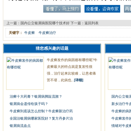
上一篇：
国内公立银屑病医院哪个技术好
下一篇：
返回列表
关键字：
牛皮癣
牛皮癣治疗
猜您感兴趣的话题
牛皮癣发作的病因都有哪些呢?牛
皮癣最大的特点就是复发性很
强，治疗起来比较难，让患者痛
苦不堪，此病也...
[详细]
治癣十大药膏？银屑病脚趾流脓？
国内公立银
银屑病会遗传给孩子吗？
新乡治疗牛
牛皮癣到底该怎么控制？牛皮癣新治疗药
牛皮癣的病
全国治银屑病哪家医院好？复方丹参片治
牛皮癣发作
银屑病流血点
情绪对牛皮