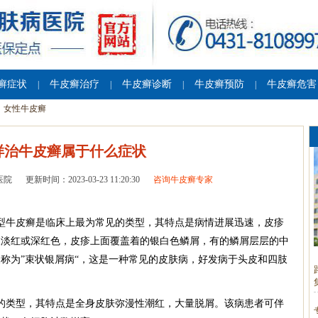
癣症状
牛皮癣治疗
牛皮癣诊断
牛皮癣预防
牛皮癣危害
|
|
|
|
女性牛皮癣
样治牛皮癣属于什么症状
医院
更新时间：2023-03-23 11:20:30
咨询牛皮癣专家
型牛皮癣是临床上最为常见的类型，其特点是病情进展迅速，皮疹
呈淡红或深红色，皮疹上面覆盖着的银白色鳞屑，有的鳞屑层层的中
称为”束状银屑病“，这是一种常见的皮肤病，好发病于头皮和四肢
的类型，其特点是全身皮肤弥漫性潮红，大量脱屑。该病患者可伴