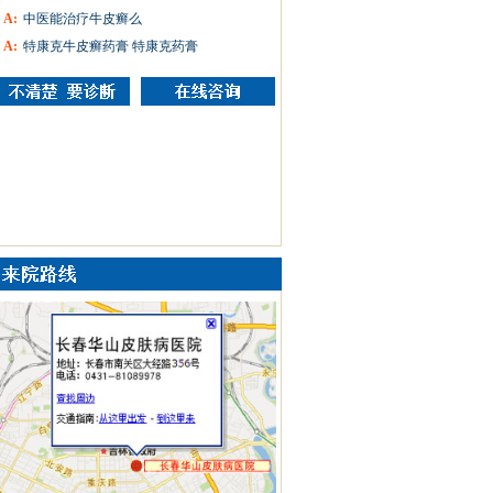
A:
中医能治疗牛皮癣么
A:
特康克牛皮癣药膏 特康克药膏