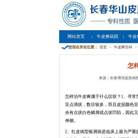
网站首页
牛皮癣病因
牛皮
|
|
您现在所在位置：
首页
>
牛皮癣百科
>
怎
来源：长春博润皮肤病
怎样治牛皮癣属于什么症状？1、寻常
呈点滴状，数目较多，而且皮损颜色
央有点状白色鳞屑或点状凹陷，因此又
伸侧。
2、红皮病型银屑病是临床上最为严重