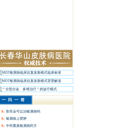
一问一答
A:
割耳朵可以治银屑病吗
A:
银屑病上臂肿
A:
中药熏蒸银屑病药方