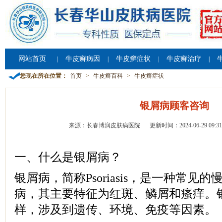
网站首页
牛皮癣病因
牛皮癣症状
牛皮癣治疗
|
|
|
|
您现在所在位置：
首页
>
牛皮癣百科
>
牛皮癣症状
银屑病顾客咨询
来源：长春博润皮肤病医院
更新时间：2024-06-29 09:31
一、什么是银屑病？
银屑病，简称Psoriasis，是一种常见
病，其主要特征为红斑、鳞屑和瘙痒。
样，涉及到遗传、环境、免疫等因素。